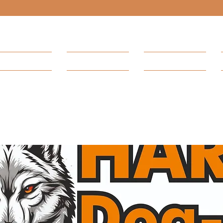
START
TEAM
SHOP