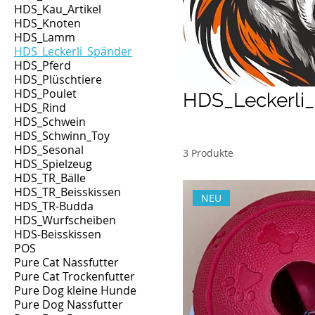
HDS_Kau_Artikel
HDS_Knoten
HDS_Lamm
HDS_Leckerli_Spänder
HDS_Pferd
HDS_Plüschtiere
HDS_Poulet
HDS_Leckerli
HDS_Rind
HDS_Schwein
HDS_Schwinn_Toy
HDS_Sesonal
3 Produkte
HDS_Spielzeug
HDS_TR_Bälle
HDS_TR_Beisskissen
NEU
HDS_TR-Budda
HDS_Wurfscheiben
HDS-Beisskissen
POS
Pure Cat Nassfutter
Pure Cat Trockenfutter
Pure Dog kleine Hunde
Pure Dog Nassfutter