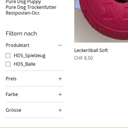
Pure Dog Puppy
Pure Dog Trockenfutter
Restposten-Occ
Filtern nach
Produktart
Leckerliball Soft
HDS_Spielzeug
Preis
CHF 8.50
HDS_Bälle
Preis
Farbe
3 CHF
16 CHF
Blau
Grösse
Rot
L