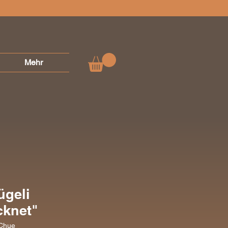
Mehr
ügeli
cknet"
'Chue