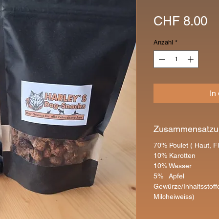
Pr
CHF 8.00
Anzahl
*
In
Zusammensatzu
70% Poulet ( Haut, F
10% Karotten
10% Wasser
5% Apfel
Gewürze/Inhaltsstoff
Milcheiweiss)