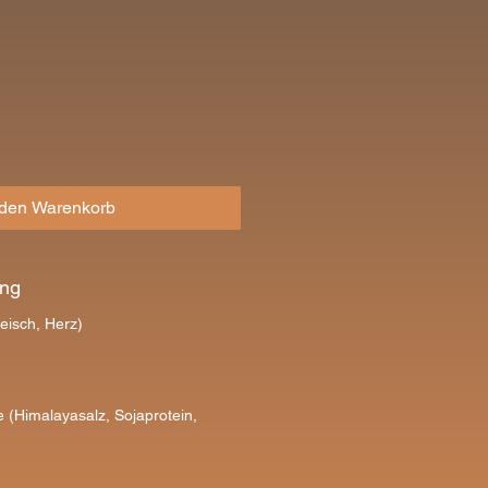
eis
 den Warenkorb
ng
leisch, Herz)
e (Himalayasalz, Sojaprotein,