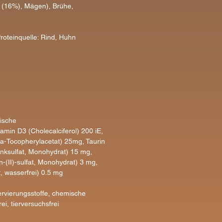
(16%), Mägen), Brühe,
teinquelle: Rind, Huhn
ische
itamin D3 (Cholecalciferol) 200 iE,
lpha-Tocopherylacetat) 25mg, Taurin
inksulfat, Monohydrat) 15 mg,
(II)-sulfat, Monohydrat) 3 mg,
, wasserfrei) 0.5 mg
servierungsstoffe, chemische
ei, tierversuchsfrei