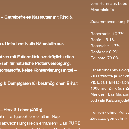
vom Huhn aus Leber 
Mineralstoffe.
Getreidefreies Nassfutter mit Rind &
Zusammensetzung Pro
Rohprotein: 10.7%
Rohfett: 5.1%
 Liefert wertvolle Nährstoffe aus
Rohasche: 1.7%
Rohfaser: 0.2%
atzen mit Futtermittelunverträglichkeiten.
Feuchte: 79.0%
eisch für natürliche Proteinversorgung.
Ernährungsphysiolog
romastoffe, keine Konservierungsmittel –
Zusatzstoffe je kg: V
Vit. E (als all-rac-a
ung & Dampfgaren für bestmöglichen Erhalt
1000 mg, Zink (als Z
Mangan (Las Mangan-
Jod (als Kalziumjodat
 – Herz & Leber (400 g)
frei von / ohne: Kon
 – artgerechte Vielfalt im Napf
Zusätze, gentechnikfr
und abwechslungsreich ernähren? Das
PURE