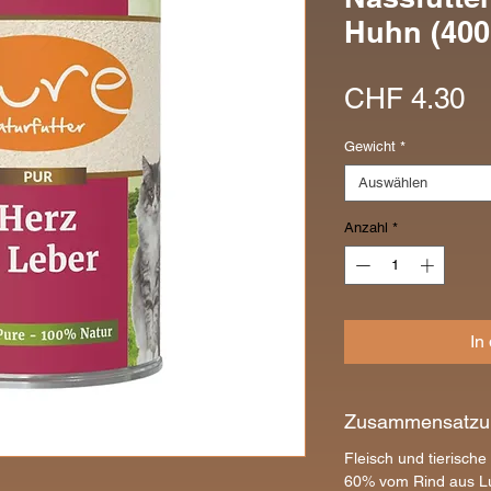
Huhn (400
Pr
CHF 4.30
Gewicht
*
Auswählen
Anzahl
*
In
Zusammensatzu
Fleisch und tierisc
60% vom Rind aus Lu