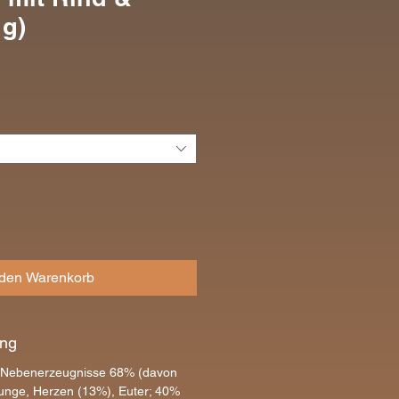
 g)
eis
 den Warenkorb
ng
he Nebenerzeugnisse 68% (davon
nge, Herzen (13%), Euter; 40%