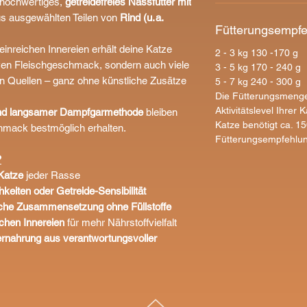
n hochwertiges,
getreidefreies Nassfutter mit
s ausgewählten Teilen von
Rind (u. a.
Fütterungsempf
einreichen Innereien erhält deine Katze
2 - 3 kg 130 -170 g
iven Fleischgeschmack, sondern auch viele
3 - 5 kg 170 - 240 g
en Quellen – ganz ohne künstliche Zusätze
5 - 7 kg 240 - 300 g
Die Fütterungsmenge
Aktivitätslevel Ihrer 
und langsamer Dampfgarmethode
bleiben
Katze benötigt ca. 1
hmack bestmöglich erhalten.
Fütterungsempfehlung
?
Katze
jeder Rasse
hkeiten oder Getreide-Sensibilität
liche Zusammensetzung ohne Füllstoffe
ichen Innereien
für mehr Nährstoffvielfalt
ernahrung aus verantwortungsvoller