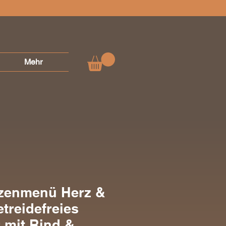
Mehr
zenmenü Herz &
treidefreies
r mit Rind &