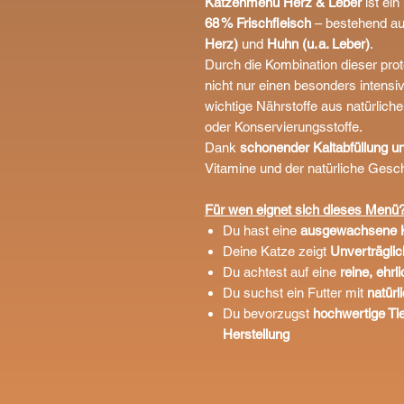
Katzenmenü Herz & Leber
ist ei
68 % Frischfleisch
– bestehend au
Herz)
und
Huhn (u. a. Leber)
.
Durch die Kombination dieser prot
nicht nur einen besonders intens
wichtige Nährstoffe aus natürlich
oder Konservierungsstoffe.
Dank
schonender Kaltabfüllung 
Vitamine und der natürliche Gesc
Für wen eignet sich dieses Menü
Du hast eine
ausgewachsene 
Deine Katze zeigt
Unverträglic
Du achtest auf eine
reine, ehr
Du suchst ein Futter mit
natürl
Du bevorzugst
hochwertige Ti
Herstellung