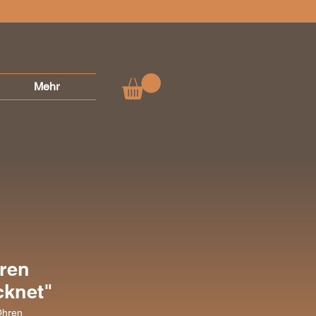
Mehr
ren
cknet"
Ohren