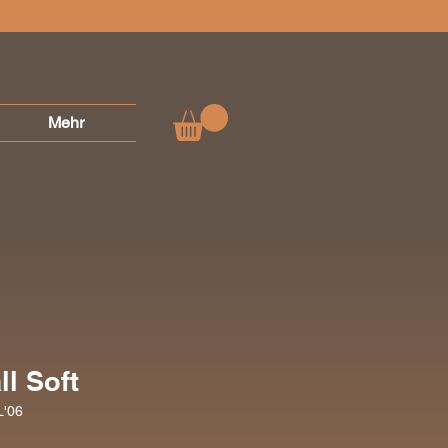
Mehr
ll Soft
L'06