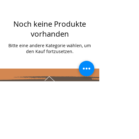
Noch keine Produkte
vorhanden
Bitte eine andere Kategorie wählen, um
den Kauf fortzusetzen.
NACH OBEN
Mein
Konto
Treuepr
ohram
m