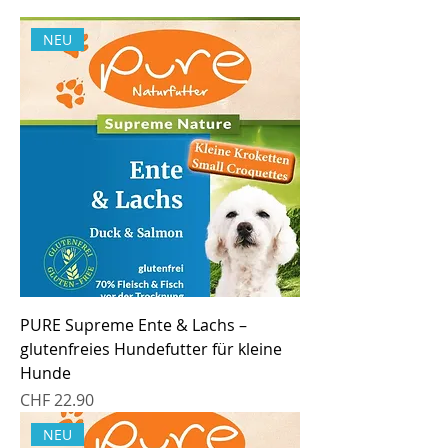
NEU
PURE Supreme Ente & Lachs –
glutenfreies Hundefutter für kleine
Hunde
Preis
CHF 22.90
NEU